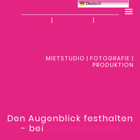
Deutsch
MIETSTUDIO
|
FOTOGRAFIE |
PRODUKTION
Willkommen bei
DACADA-MEDIA.com
Den Augenblick festhalten
- bei
DaCada-Media